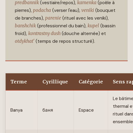
predbannik
(vestiaire/repos),
kamenka
(poêle à
pierres),
podacha
(verser l'eau),
veniki
(bouquet
de branches),
parenie
(rituel avec les veniki),
banshchik
(professionnel du bain),
kupel
(bassin
froid),
kontrastny dush
(douche alternée) et
otdykhat'
(temps de repos structuré).
Terme
Cyrillique
Catégorie
Sens ra
Le bâtim
thermal e
Banya
баня
Espace
rituel dan
ensemble