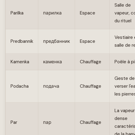
Salle de
Parilka
парилка
Espace
vapeur, 
du rituel
Vestiaire 
Predbannik
предбанник
Espace
salle de 
Kamenka
каменка
Chauffage
Poêle à p
Geste de
Podacha
подача
Chauffage
verser l'e
les pierre
La vapeur
dense
Par
пар
Chauffage
caractéri
de la ban