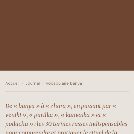
Accueil
›
Journal
›
Vocabulaire banya
De « banya » à « zhara », en passant par «
veniki », « parilka », « kamenka » et «
podacha » : les 30 termes russes indispensables
pour comprendre et pratiquer le rituel de la