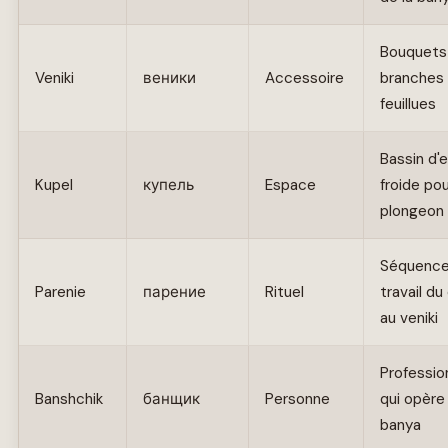
Bouquets
Veniki
веники
Accessoire
branches
feuillues
Bassin d'
Kupel
купель
Espace
froide pou
plongeon
Séquence
Parenie
парение
Rituel
travail du
au veniki
Professio
Banshchik
банщик
Personne
qui opère 
banya