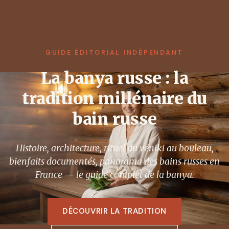
GUIDE ÉDITORIAL INDÉPENDANT
La banya russe : la
tradition millénaire du
bain russe
Histoire, architecture, rituel du veniki au bouleau,
bienfaits documentés, panorama des bains russes en
France — le guide complet de la banya.
DÉCOUVRIR LA TRADITION