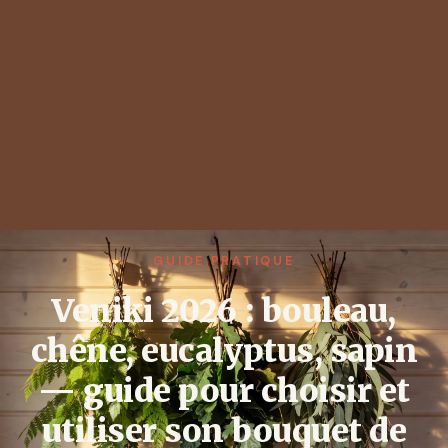
GUIDE PRATIQUE
Veniki 2026 : bouleau,
chêne, eucalyptus, sapin
— guide pour choisir et
utiliser son bouquet de